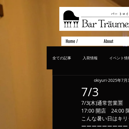
Home /
About
全ての記事
入荷情報
イベント情
okiyuri
2025年7月
おすすめフード
ライブ、コンサ
7/3
7/3(木)通常営業🈺
17:00 開店　24:0
こんな暑い日はキリ
ーーーーーーーーー