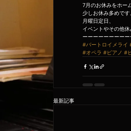
7月のお休みをホー
少しお休み多めです
月曜日定日、
イベントやその他休み
ーーーーーーーーー
#バートロイメライ
#オペラ
#ピアノ
#
最新記事