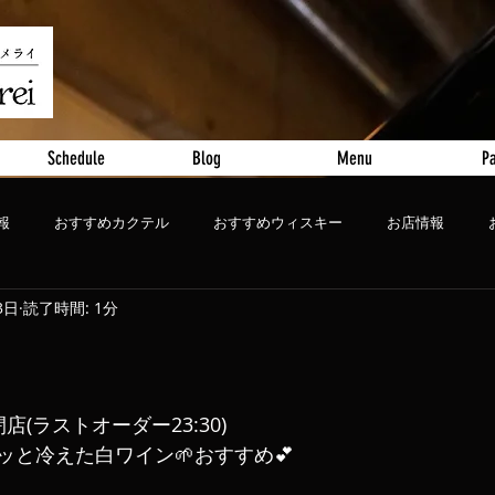
Schedule
Blog
Menu
Pa
報
おすすめカクテル
おすすめウィスキー
お店情報
3日
読了時間: 1分
ート
おすすめビール
0 閉店(ラストオーダー23:30)
ッと冷えた白ワイン🌱おすすめ💕