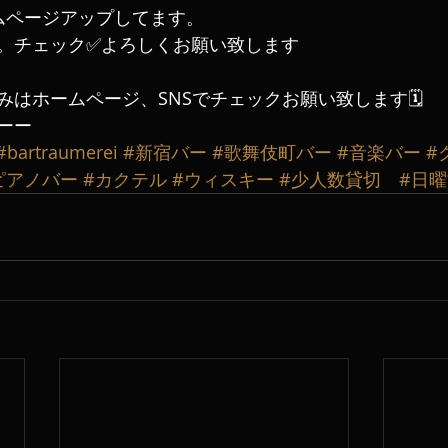
ムページアップしてます。
。チェック✅よろしくお願い致します
はホームページ、SNSでチェックお願い致します🗓️
ーー
#bartraumerei
#新宿バー
#歌舞伎町バー
#音楽バー
#
ピアノバー
#カクテル
#ウィスキー
#少人数貸切
#日