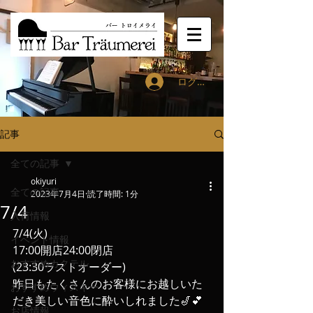
ログイン
記事
全ての記事
okiyuri
全ての記事
2023年7月4日
読了時間: 1分
7/4
入荷情報
7/4(火)
イベント情報
17:00開店24:00閉店
おすすめカクテル
(23:30ラストオーダー)
昨日もたくさんのお客様にお越しいた
おすすめウィスキー
だき美しい音色に酔いしれました🎷💕
お店情報