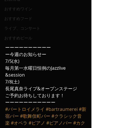
おすすめワイン
おすすめフード
ライブ、コンサート
おすすめビール
ーーーーーーーーーー
ー今週のお知らせー
7/5(水)
毎月第一水曜日恒例のJazzlive 
&session
7/8(土)
長尾真奈ライブ&オープンステージ
ご予約お待ちしております！
ーーーーーーーーーーー
#バートロイメライ
#bartraumerei
#新
宿バー
#歌舞伎町バー
#クラシック音
楽
#オペラ
#ピアノ
#ピアノバー
#カク