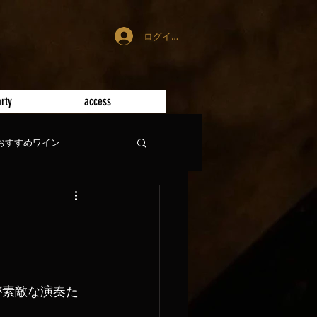
ログイン
rty
access
おすすめワイン
が素敵な演奏た