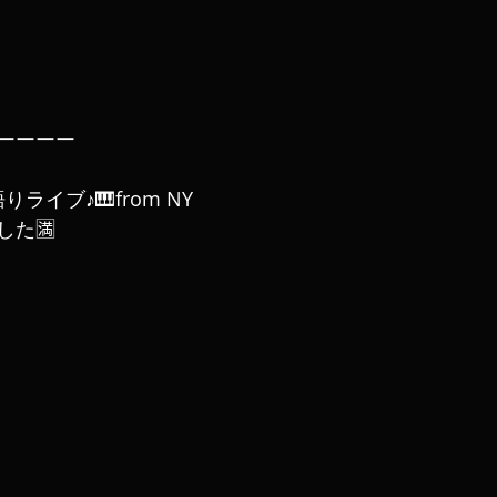
ーーーー
き語りライブ♪🎹from NY
した🈵