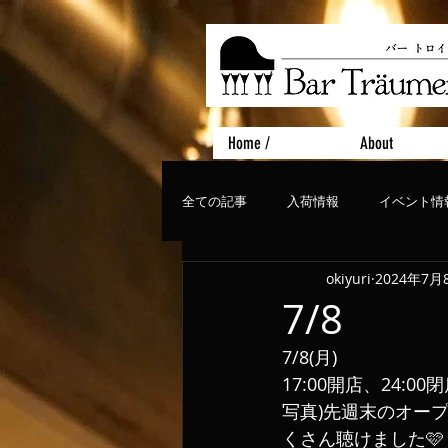
Home /
About
全ての記事
入荷情報
イベント情
okiyuri
2024年7月
おすすめフード
ライブ、コンサ
7/8
7/8(月)
17:00開店、24:00
写真)先週末のオー
くさん聴けました🩷