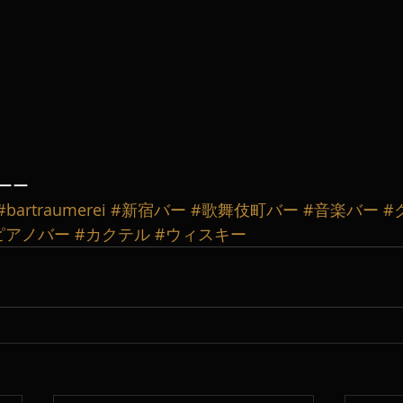
ーー
#bartraumerei
#新宿バー
#歌舞伎町バー
#音楽バー
#
ピアノバー
#カクテル
#ウィスキー