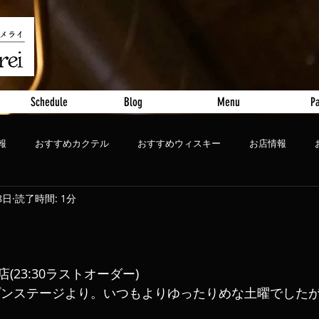
Schedule
Blog
Menu
Pa
報
おすすめカクテル
おすすめウィスキー
お店情報
8日
読了時間: 1分
ート
おすすめビール
閉店(23:30ラストオーダー)
プンステージより。いつもよりゆったりめな土曜でした