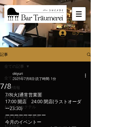
ログイン
記事
全ての記事
okiyuri
全ての記事
2025年7月8日
読了時間: 1分
7/8
入荷情報
7/8(火)通常営業🈺
イベント情報
17:00 開店　24:00 閉店(ラストオーダ
おすすめカクテル
ー23:30)
ーーーーーーーーー
おすすめウィスキー
今月のイベントー
お店情報