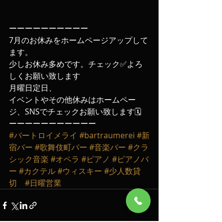
ーーーーーーーーーー
7月のお休みをホームページアップして
ます。
少しお休み多めです。チェック✅よろ
しくお願い致します
月曜日定日、
イベントやその他休みはホームペー
ジ、SNSでチェックお願い致します🗓️
ーーーーーーーーーーー
#バートロイメライ
#bartraumerei
#新
宿バー
#歌舞伎町バー
#音楽バー
#クラ
シック音楽
#オペラ
#ピアノ
#ピアノバ
ー
#カクテル
#ウィスキー
#少人数貸
切
#日曜営業