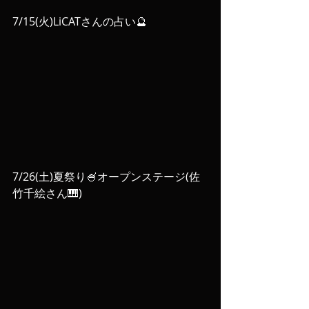
7/15(火)LiCATさんの占い🔮
7/26(土)夏祭り🍧オープンステージ(佐
竹千絵さん🎹)