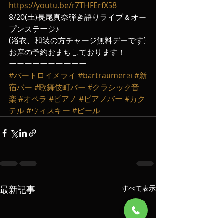
https://youtu.be/r7THFErfX58
8/20(土)長尾真奈弾き語りライブ＆オー
プンステージ♪
(浴衣、和装の方チャージ無料デーです)
お席の予約おまちしております！
ーーーーーーーーーー
#バートロイメライ
#bartraumerei
#新
宿バー
#歌舞伎町バー
#クラシック音
楽
#オペラ
#ピアノ
#ピアノバー
#カク
テル
#ウィスキー
#ビール
最新記事
すべて表示