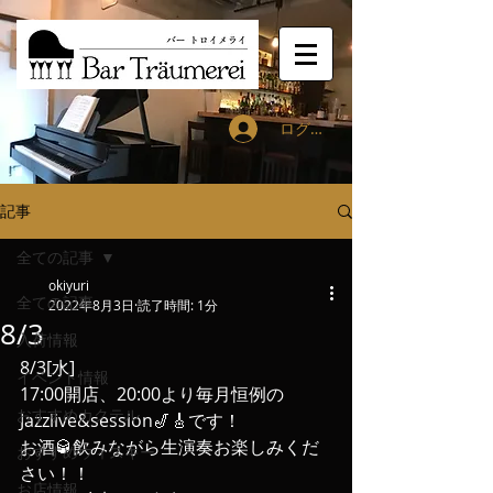
ログイン
記事
全ての記事
okiyuri
全ての記事
2022年8月3日
読了時間: 1分
8/3
入荷情報
8/3[水]
イベント情報
17:00開店、20:00より毎月恒例の
おすすめカクテル
Jazzlive&session🎷🎸です！
お酒🥃飲みながら生演奏お楽しみくだ
おすすめウィスキー
さい！！
お店情報