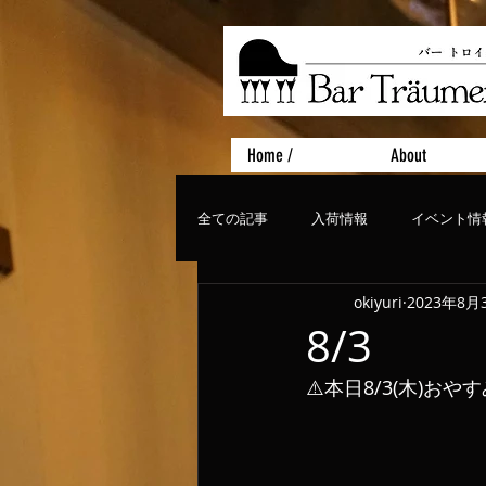
Home /
About
全ての記事
入荷情報
イベント情
okiyuri
2023年8月
おすすめフード
ライブ、コンサ
8/3
⚠️本日8/3(木)お