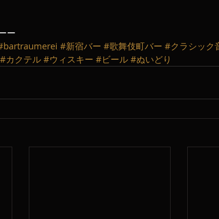
ーー
#bartraumerei
#新宿バー
#歌舞伎町バー
#クラシック
#カクテル
#ウィスキー
#ビール
#ぬいどり