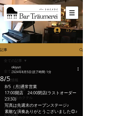
ログイン
記事
全ての記事
okiyuri
全ての記事
2024年8月5日
読了時間: 1分
8/5
入荷情報
8/5（月)通常営業
イベント情報
17:00開店　24:00閉店(ラストオーダー
おすすめカクテル
23:30)
写真は先週末のオープンステージ♪
おすすめウィスキー
素敵な演奏ありがとうございました😊♪
お店情報