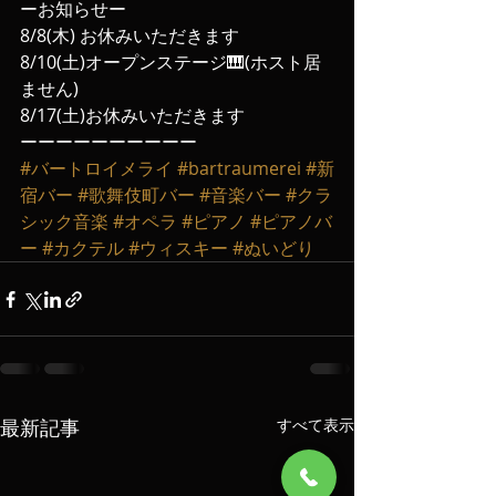
ーお知らせー
8/8(木) お休みいただきます
8/10(土)オープンステージ🎹(ホスト居
ません)
8/17(土)お休みいただきます
ーーーーーーーーーー
#バートロイメライ
#bartraumerei
#新
宿バー
#歌舞伎町バー
#音楽バー
#クラ
シック音楽
#オペラ
#ピアノ
#ピアノバ
ー
#カクテル
#ウィスキー
#ぬいどり
最新記事
すべて表示