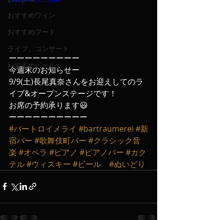
おすすめワイン
おすすめフード
ライブ、コンサート
ーーーーーーーーー
おすすめビール
今週末のお知らせー
9/9(土)長尾真奈さんをお迎えしてのラ
イブ&オープンステージです！
お席の予約承ります😃
ーーーーーーーーーー
#バートロイメライ
#bartraumerei
#新
宿バー
#歌舞伎町バー
#クラシック音
楽
#オペラ
#ピアノ
#ピアノバー
#カク
テル
#ウィスキー
#ビール
#ぬいどり