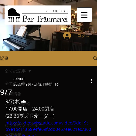
ログイン
記事
全ての記事
okiyuri
全ての記事
2023年9月7日
読了時間: 1分
9/7
入荷情報
9/7(木)🌧️
イベント情報
17:00開店　24:00閉店
おすすめカクテル
(23:30ラストオーダー)
https://video.wixstatic.com/video/9dd19c_
おすすめウィスキー
b9e1bc11a5894fe69f2dd0467ee621e0/360
お店情報
p/mp4/file.mp4