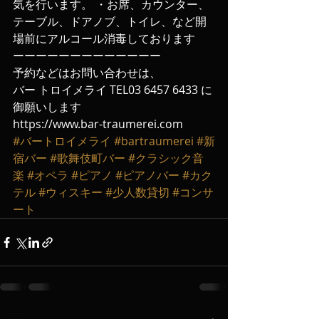
気を行います。 ・お席、カウンター、
テーブル、ドアノブ、トイレ、など開
場前にアルコール消毒しております
ーーーーーーーーーーーーー
予約などはお問い合わせは、
バー トロイメライ TEL03 6457 6433 に
御願いします
https://www.bar-traumerei.com
#バートロイメライ
#bartraumerei
#新
宿バー
#歌舞伎町バー
#クラシック音
楽
#オペラ
#ピアノ
#ピアノバー
#カク
テル
#ウィスキー
#少人数貸切
#コンサ
ート