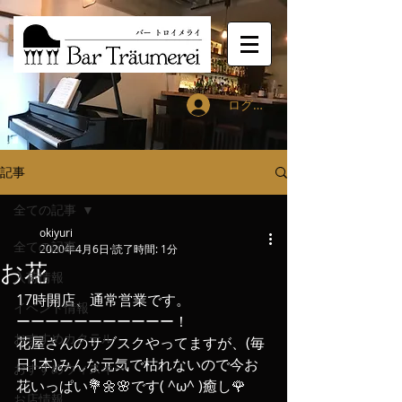
ログイン
記事
全ての記事
okiyuri
全ての記事
2020年4月6日
読了時間: 1分
お花
入荷情報
17時開店、通常営業です。
イベント情報
ーーーーーーーーーーー！
おすすめカクテル
花屋さんのサブスクやってますが、(毎
日1本)みんな元気で枯れないので今お
おすすめウィスキー
花いっぱい💐🌼🌸です( ^ω^ )癒し🌹
お店情報