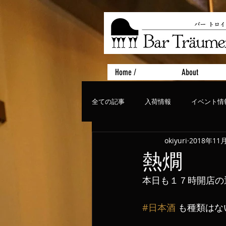
Home /
About
全ての記事
入荷情報
イベント情
okiyuri
2018年11
おすすめフード
ライブ、コンサ
熱燗
本日も１７時開店の
#日本酒
 も種類は