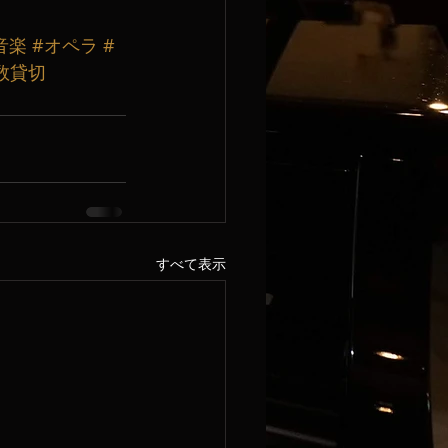
音楽
#オペラ
#
数貸切
すべて表示