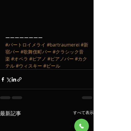
ーーーーーーーー
#バートロイメライ
#bartraumerei
#新
宿バー
#歌舞伎町バー
#クラシック音
楽
#オペラ
#ピアノ
#ピアノバー
#カク
テル
#ウィスキー
#ビール
最新記事
すべて表示