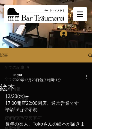
ログイン
記事
全ての記事
okiyuri
全ての記事
2020年12月23日
読了時間: 1分
絵本
入荷情報
12/23(水)☀️
イベント情報
17:00開店22:00閉店、通常営業です
おすすめカクテル
予約ゼロです😓
ーーーーーーーー
おすすめウィスキー
長年の友人、Tokoさんの絵本が届きま
お店情報