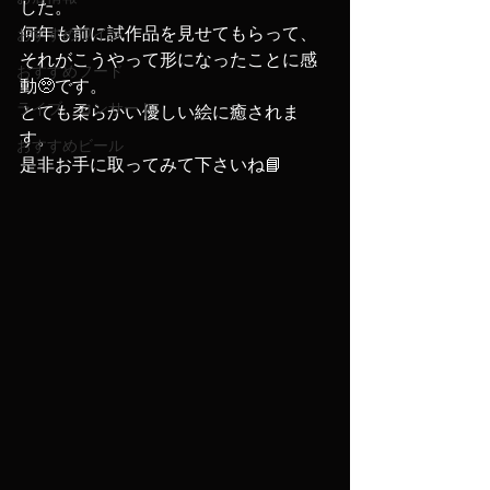
した。
何年も前に試作品を見せてもらって、
おすすめワイン
それがこうやって形になったことに感
おすすめフード
動🥺です。
ライブ、コンサート
とても柔らかい優しい絵に癒されま
す。
おすすめビール
是非お手に取ってみて下さいね📘