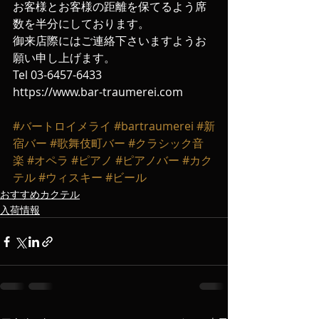
お客様とお客様の距離を保てるよう席
数を半分にしております。
御来店際にはご連絡下さいますようお
願い申し上げます‬。
‪Tel 03-6457-6433‬ 
https://www.bar-traumerei.com
#バートロイメライ
#bartraumerei
#新
宿バー
#歌舞伎町バー
#クラシック音
楽
#オペラ
#ピアノ
#ピアノバー
#カク
テル
#ウィスキー
#ビール
おすすめカクテル
入荷情報