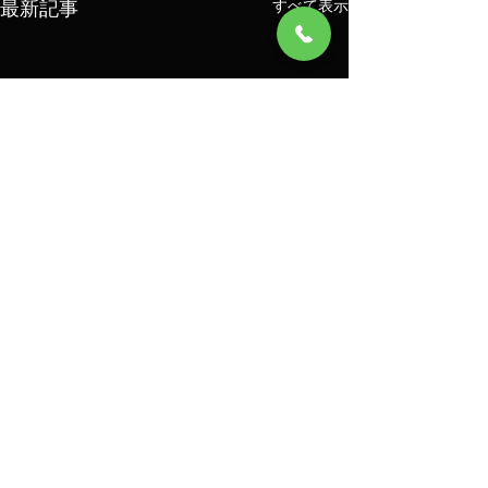
最新記事
すべて表示
コメント
桃🍑カクテル