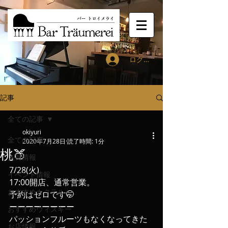
ログイン
記事
全ての記事
okiyuri
全ての記事
2020年7月28日
読了時間: 1分
桃🍑
入荷情報
7/28(火)
イベント情報
17:00開店、通常営業。
おすすめカクテル
予約はゼロです🤭
ーーーーーーーー
おすすめウィスキー
パッションフルーツもなくなってきた
お店情報