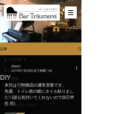
ログイン
記事
全ての記事
okiyuri
全ての記事
2019年1月29日
読了時間: 1分
DIY
入荷情報
本日は17時開店の通常営業です。
イベント情報
先週、トイレ前の鏡にタイル貼りまし
おすすめカクテル
た✨(誰も気付いてくれないので自己申
告 笑)
おすすめウィスキー
お店情報