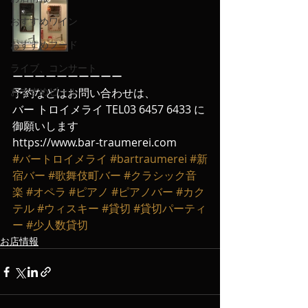
おすすめワイン
おすすめフード
ライブ、コンサート
ーーーーーーーーーー
おすすめビール
予約などはお問い合わせは、
バー トロイメライ TEL03 6457 6433 に
御願いします
https://www.bar-traumerei.com
#バートロイメライ
#bartraumerei
#新
宿バー
#歌舞伎町バー
#クラシック音
楽
#オペラ
#ピアノ
#ピアノバー
#カク
テル
#ウィスキー
#貸切
#貸切パーティ
ー
#少人数貸切
お店情報