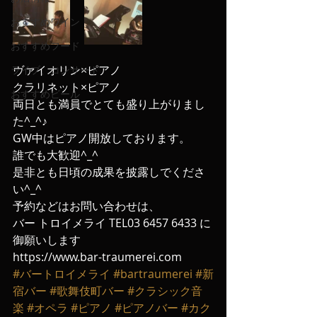
おすすめワイン
おすすめフード
ヴァイオリン×ピアノ
ライブ、コンサート
クラリネット×ピアノ
おすすめビール
両日とも満員でとても盛り上がりまし
た^_^♪
GW中はピアノ開放しております。
誰でも大歓迎^_^
是非とも日頃の成果を披露しでくださ
い^_^
予約などはお問い合わせは、
バー トロイメライ TEL03 6457 6433 に
御願いします
https://www.bar-traumerei.com
#バートロイメライ
#bartraumerei
#新
宿バー
#歌舞伎町バー
#クラシック音
楽
#オペラ
#ピアノ
#ピアノバー
#カク