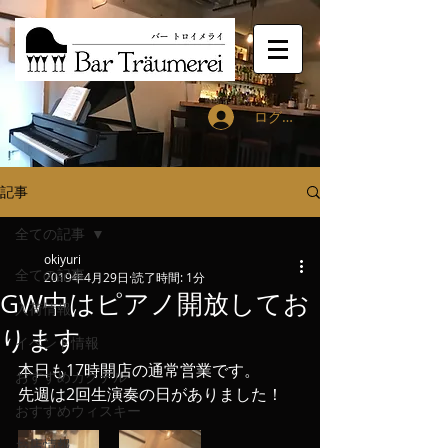
ログイン
記事
全ての記事
okiyuri
全ての記事
2019年4月29日
読了時間: 1分
GW中はピアノ開放してお
入荷情報
ります
イベント情報
本日も17時開店の通常営業です。
おすすめカクテル
先週は2回生演奏の日がありました！
おすすめウィスキー
お店情報