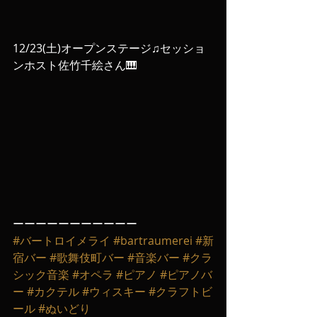
12/23(土)オープンステージ♫セッショ
ンホスト佐竹千絵さん🎹
ーーーーーーーーーーー
#バートロイメライ
#bartraumerei
#新
宿バー
#歌舞伎町バー
#音楽バー
#クラ
シック音楽
#オペラ
#ピアノ
#ピアノバ
ー
#カクテル
#ウィスキー
#クラフトビ
ール
#ぬいどり