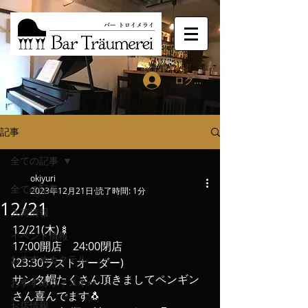
ログイン
記事
全ての記事
okiyuri
全ての記事
2023年12月21日
読了時間: 1分
12/21
入荷情報
12/21(木)🍢
イベント情報
17:00開店　24:00閉店
おすすめカクテル
(23:30ラストオーダー)
サンタ帽たくさん頂きましてペンギン
おすすめウィスキー
さん喜んでます🐧
お店情報