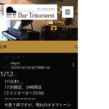
ログイン
記事
全ての記事
okiyuri
全ての記事
2023年1月12日
読了時間: 1分
1/12
入荷情報
1/12(木)
イベント情報
17:00開店、24時閉店
おすすめカクテル
(ラストオーダー23:30)
ーーーーーーーー
おすすめウィスキー
今更？😄ですが、憧れのオタマトーン
お店情報