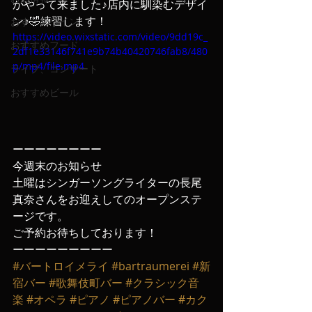
がやって来ました♪店内に馴染むデザイ
ン♪🤣練習します！
おすすめワイン
https://video.wixstatic.com/video/9dd19c_
おすすめフード
2df1e33146f741e9b74b40420746fab8/480
p/mp4/file.mp4
ライブ、コンサート
おすすめビール
ーーーーーーーー
今週末のお知らせ
土曜はシンガーソングライターの長尾
真奈さんをお迎えしてのオープンステ
ージです。
ご予約お待ちしております！
ーーーーーーーーー
#バートロイメライ
#bartraumerei
#新
宿バー
#歌舞伎町バー
#クラシック音
楽
#オペラ
#ピアノ
#ピアノバー
#カク