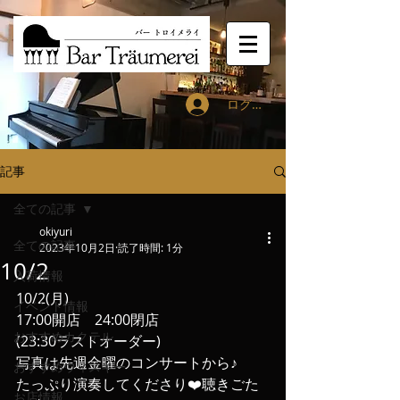
ログイン
記事
全ての記事
okiyuri
全ての記事
2023年10月2日
読了時間: 1分
10/2
入荷情報
10/2(月)
イベント情報
17:00開店　24:00閉店
おすすめカクテル
(23:30ラストオーダー)
写真は先週金曜のコンサートから♪
おすすめウィスキー
たっぷり演奏してくださり❤️聴きごた
お店情報