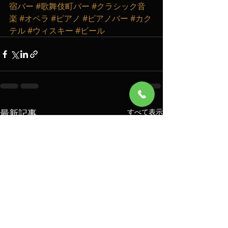
宿バー
#歌舞伎町バー
#クラシック音
楽
#オペラ
#ピアノ
#ピアノバー
#カク
テル
#ウィスキー
#ビール
最新記事
すべて表示