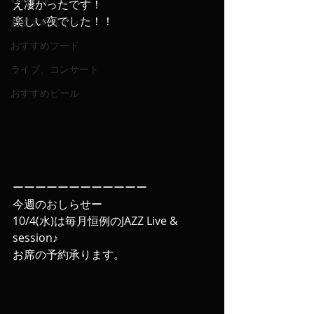
え凄かったです！
楽しい夜でした！！
おすすめワイン
おすすめフード
ライブ、コンサート
おすすめビール
ーーーーーーーーーーーー
今週のおしらせー
10/4(水)は毎月恒例のJAZZ Live & 
session♪
お席の予約承ります。