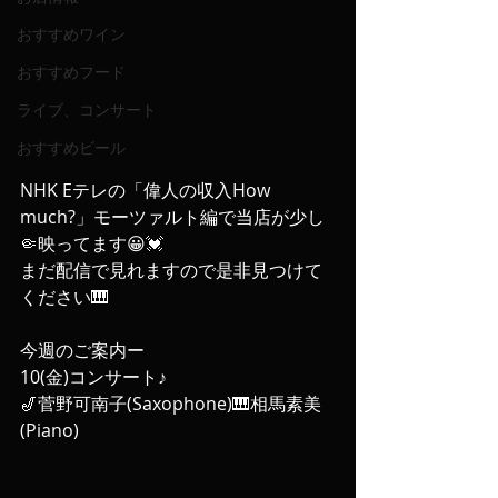
おすすめワイン
おすすめフード
ライブ、コンサート
おすすめビール
NHK Eテレの「偉人の収入How 
much?」モーツァルト編で当店が少し
🤏映ってます😀💓
まだ配信で見れますので是非見つけて
ください🎹
今週のご案内ー
10(金)コンサート♪
🎷菅野可南子(Saxophone)🎹相馬素美
(Piano)