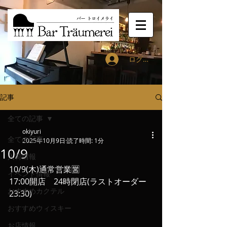
ログイン
記事
全ての記事
okiyuri
全ての記事
2025年10月9日
読了時間: 1分
10/9
入荷情報
10/9(木)通常営業🈺
イベント情報
17:00開店　24時閉店(ラストオーダー
おすすめカクテル
23:30)
おすすめウィスキー
お店情報