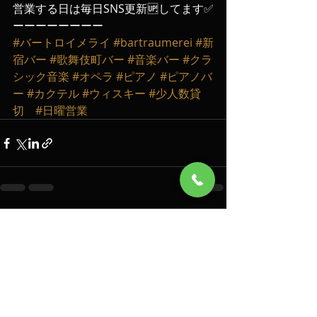
営業する日は毎日SNS更新🆙してます✅
ーーーーーーーー
#バートロイメライ
#bartraumerei
#新
宿バー
#歌舞伎町バー
#音楽バー
#クラ
シック音楽
#オペラ
#ピアノ
#ピアノバ
ー
#カクテル
#ウィスキー
#少人数貸
切
#日曜営業
最新記事
すべて表示