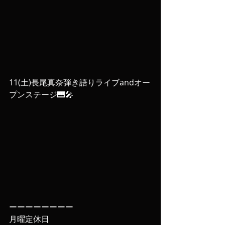
11(土)長尾真奈弾き語りライブandオー
プンステージ🎹🎤
ーーーーーーーー
月曜定休日