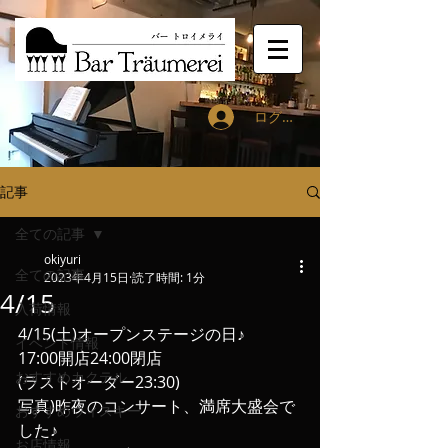
ログイン
記事
全ての記事
okiyuri
全ての記事
2023年4月15日
読了時間: 1分
4/15
入荷情報
4/15(土)オープンステージの日♪
イベント情報
17:00開店24:00閉店
おすすめカクテル
(ラストオーダー23:30)
写真)昨夜のコンサート、満席大盛会で
おすすめウィスキー
した♪
お店情報