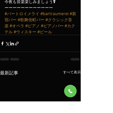
今夜も音楽楽しみましょう❣️
ーーーーーーーーーーーー
#バートロイメライ
#bartraumerei
#新
宿バー
#歌舞伎町バー
#クラシック音
楽
#オペラ
#ピアノ
#ピアノバー
#カク
テル
#ウィスキー
#ビール
最新記事
すべて表示