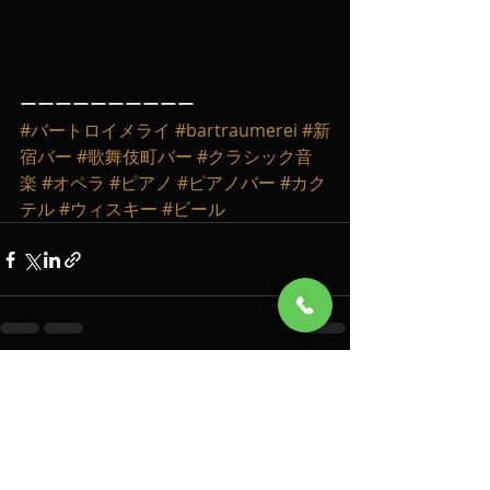
ーーーーーーーーーー
#バートロイメライ
#bartraumerei
#新
宿バー
#歌舞伎町バー
#クラシック音
楽
#オペラ
#ピアノ
#ピアノバー
#カク
テル
#ウィスキー
#ビール
最新記事
すべて表示