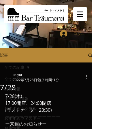
ログイン
記事
全ての記事
okiyuri
全ての記事
2022年7月28日
読了時間: 1分
7/28
入荷情報
7/28(木)
イベント情報
17:00開店、24:00閉店
おすすめカクテル
(ラストオーダー23:30)
ーーーーーーーーーーーー
おすすめウィスキー
ー来週のお知らせー
お店情報