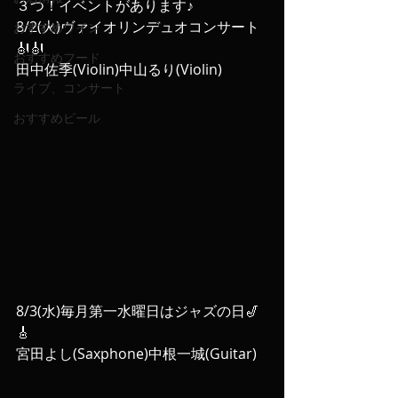
３つ！イベントがあります♪
8/2(火)ヴァイオリンデュオコンサート
おすすめワイン
🎻🎻
おすすめフード
田中佐季(Violin)中山るり(Violin)
ライブ、コンサート
おすすめビール
8/3(水)毎月第一水曜日はジャズの日🎷
🎸
宮田よし(Saxphone)中根一城(Guitar)