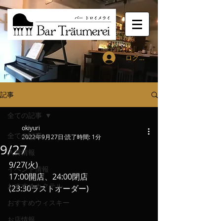
ログイン
記事
全ての記事
okiyuri
全ての記事
2022年9月27日
読了時間: 1分
9/27
入荷情報
9/27(火)
イベント情報
17:00開店、24:00閉店
おすすめカクテル
(23:30ラストオーダー)
おすすめウィスキー
お店情報