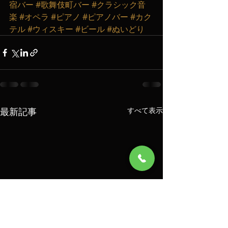
宿バー
#歌舞伎町バー
#クラシック音
楽
#オペラ
#ピアノ
#ピアノバー
#カク
テル
#ウィスキー
#ビール
#ぬいどり
最新記事
すべて表示